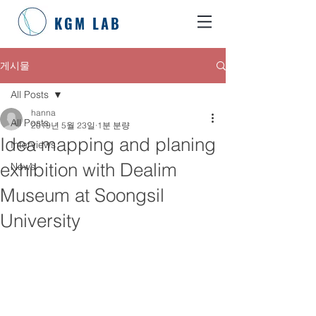
KGM LAB
게시물
All Posts
hanna
All Posts
2019년 5월 23일
1분 분량
Idea mapping and planing
Interviews
exhibition with Dealim
News
Museum at Soongsil
University